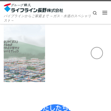
Skip to content
Search
パイプラインからご家庭まで ～ガス・水道のスペシャリ
Me
スト～